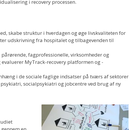
dualisering i recovery processen.
ed, skabe struktur i hverdagen og øge livskvaliteten for
fter udskrivning fra hospitalet og tilbagevenden til
 pårørende, fagprofessionelle, virksomheder og
og evaluerer MyTrack-recovery platformen og -
hæng i de sociale faglige indsatser på tværs af sektorer
sykiatri, socialpsykiatri og jobcentre ved brug af ny
tudiet
t gennem en