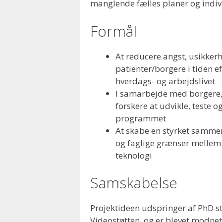
manglende fælles planer og indivi
Formål
At reducere angst, usikkerh
patienter/borgere i tiden e
hverdags- og arbejdslivet
I samarbejde med borgere,
forskere at udvikle, teste 
programmet
At skabe en styrket sammen
og faglige grænser mellem p
teknologi
Samskabelse
Projektideen udspringer af PhD s
Videostøtten, og er blevet modne