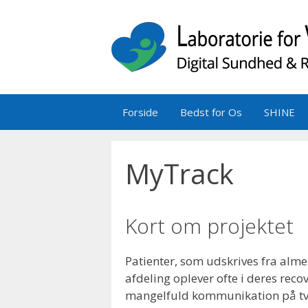
Hop
til
indhold
Forside
Bedst for Os
SHINE
MyTrack
Kort om projektet
Patienter, som udskrives fra alme
afdeling oplever ofte i deres reco
mangelfuld kommunikation på tvæ