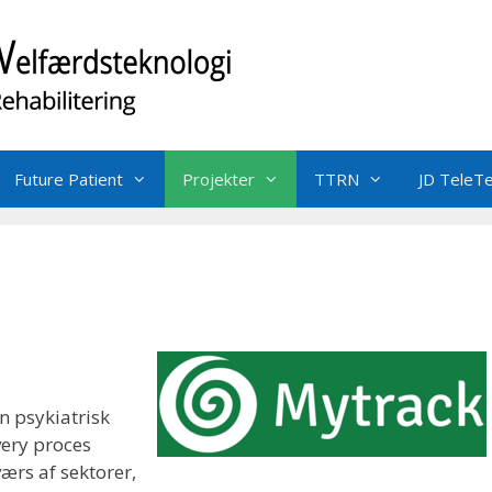
Future Patient
Projekter
TTRN
JD TeleT
n psykiatrisk
very proces
rs af sektorer,