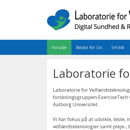
Hop
til
indhold
Forside
Bedst for Os
SHINE
Laboratorie fo
Laboratorie for Velfærdsteknologi
forskningsgruppen ExerciseTech v
Aalborg Universitet.
Vi har fokus på at udvikle, teste,
velfærdsteknologier samt pleje-, 