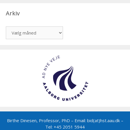
Arkiv
Arkiv
Birthe Dinesen, Professor, PhD – Email: bid(at)hst.aau.dk –
Tel: +45 2051 5944