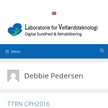
Hop
til
indhold
Menu
Debbie Pedersen
TTRN CPH2016