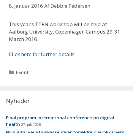
8. januar 2016
Af
Debbie Pedersen
This year’s TTRN workshop will be held at
Aalborg University, Copenhagen Campus 29-31
March 2016.
Click here for further details
Kategorier
Event
Nyheder
Final program international conference on digital
health
27. juli 2026
Ny digital værktøjskasse giver forældre overblik i børn