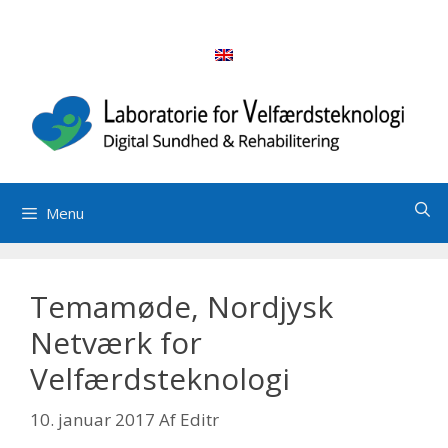
Hop
til
indhold
Menu
Temamøde, Nordjysk
Netværk for
Velfærdsteknologi
10. januar 2017
Af
Editr