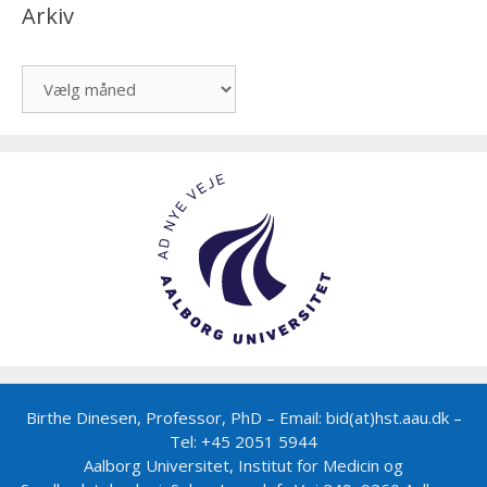
Arkiv
Arkiv
Birthe Dinesen, Professor, PhD – Email: bid(at)hst.aau.dk –
Tel: +45 2051 5944
Aalborg Universitet, Institut for Medicin og